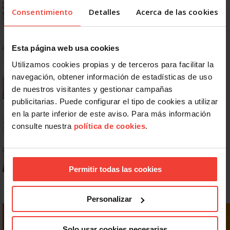
Ya os podéis descargar la app de USO
Consentimiento
Detalles
Acerca de las cookies
No: si un festivo cae en sábado, no tienen por qué darte un día
Esta página web usa cookies
libre
Utilizamos cookies propias y de terceros para facilitar la
navegación, obtener información de estadísticas de uso
Se actualizan las patologías para acceder a la jubilación
anticipada por discapacidad
de nuestros visitantes y gestionar campañas
publicitarias. Puede configurar el tipo de cookies a utilizar
en la parte inferior de este aviso. Para más información
Dudas frecuentes sobre las vacaciones
consulte nuestra
política de cookies
.
¿Puedo viajar estando de baja?
Permitir todas las cookies
Personalizar
Solo usar cookies necesarias