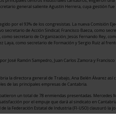
os principales centros industriales cántabros, eligieron una
ecretario general saliente Agustín Herrera, cuya gestión fue
gido por el 93% de los congresistas. La nueva Comisión Eje
 secretario de Acción Sindical; Francisco Baeza, como secre
ra, como secretario de Organización; Jesús Fernando Rey, co
 Laya, como secretario de Formación y Sergio Ruiz al frent
 por José Ramón Sampedro, Juan Carlos Zamora y Francisco
bria la directora general de Trabajo, Ana Belén Álvarez así
es de las principales empresas de Cantabria.
ebatieron un total de 78 enmiendas presentadas. Mercedes M
atisfacción por el empuje que dará al sindicato en Cantabri
 de la Federación Estatal de Industria (FI-USO) clausuró la j