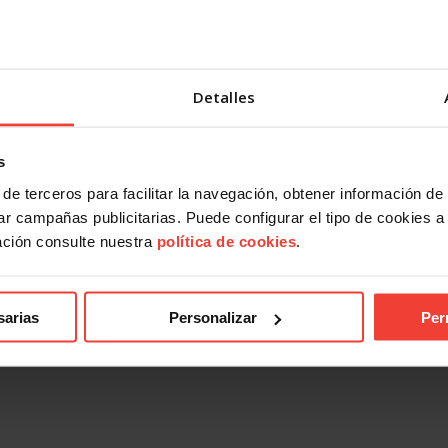
Detalles
s
de terceros para facilitar la navegación, obtener información de
r campañas publicitarias. Puede configurar el tipo de cookies a ut
ación consulte nuestra
política de cookies
.
ad
Actualidad
laboral 2026: más indefinidos
El empleo crece en España, pe
sarias
Personalizar
Per
 papel, más precariedad en la
alerta: 2,5 millones de persona
en paro
026
28 JULIO, 2026