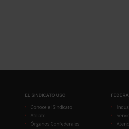
EL SINDICATO USO
FEDERA
Conoce el Sindicato
Indus
Afíliate
Servi
Órganos Confederales
Atenc