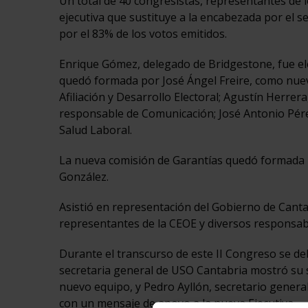
Un total de 40 congresistas, representantes de l
ejecutiva que sustituye a la encabezada por el s
por el 83% de los votos emitidos.
Enrique Gómez, delegado de Bridgestone, fue ele
quedó formada por José Ángel Freire, como nuevo
Afiliación y Desarrollo Electoral; Agustín Herre
responsable de Comunicación; José Antonio Pérez
Salud Laboral.
La nueva comisión de Garantías quedó formada
González.
Asistió en representación del Gobierno de Canta
representantes de la CEOE y diversos responsabl
Durante el transcurso de este II Congreso se d
secretaria general de USO Cantabria mostró su s
nuevo equipo, y Pedro Ayllón, secretario general
con un mensaje de apoyo a la nueva Ejecutiva.