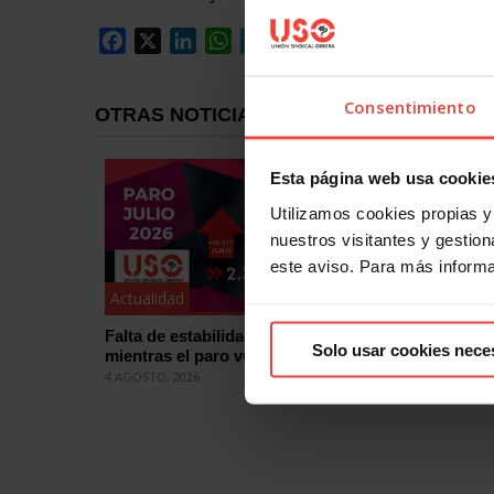
Facebook
X
LinkedIn
WhatsApp
Telegram
Email
Compartir
Consentimiento
OTRAS NOTICIAS
Esta página web usa cookie
Utilizamos cookies propias y 
nuestros visitantes y gestiona
este aviso. Para más inform
Actualidad
Actualid
Falta de estabilidad en el empleo
Mercado 
Solo usar cookies nece
mientras el paro vuelve a subir en julio
sobre el
práctica
4 AGOSTO, 2026
31 JULIO, 2