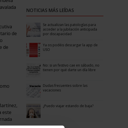
 nueva
 avalada
NOTICIAS MÁS LEÍDAS
Se actualizan las patologías para
cutiva
acceder a la jubilación anticipada
tario de
por discapacidad
mo
Ya os podéis descargar la app de
e de
USO
No: si un festivo cae en sábado, no
tienen por qué darte un día libre
 como
Dudas frecuentes sobre las
vacaciones
artínez,
¿Puedo viajar estando de baja?
a este
ornada