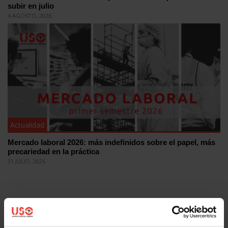
subir en julio
4 AGOSTO, 2026
Actualidad
Mercado laboral 2026: más indefinidos sobre el papel, más
precariedad en la práctica
31 JULIO, 2026