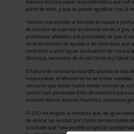
manera efectiva paliar la problemática que sufr
parte de ellos, y que se puede agudizar tras la m
“Hemos transmitido al Ministerio nuestra profun
de octubre de suprimir el céntimo verde al gas,
problemas añadidos a la posibilidad de que el car
en la devolución de ayudas a las empresas que q
contribuir a amortiguar la situación de ruina a l
Montoya, secretario de Acción Sindical y Salud L
El futuro de la minería está dificultando la vida
responsable, el Ministerio ha de tomar medidas 
concurso que llevan nueve meses sin cobrar, como
carbón han planteado EREs de extinción para su p
insistido Marco Antonio Martínez, secretario gen
FI-USO ha exigido al Instituto que, de igual man
de aplicar las ayudas por costes excepcionales d
solicitado que “sea posible proyectar la edad h