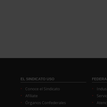
EL SINDICATO USO
FEDERA
Conoce el Sindicato
Indus
Afíliate
Servi
Órganos Confederales
Atenc