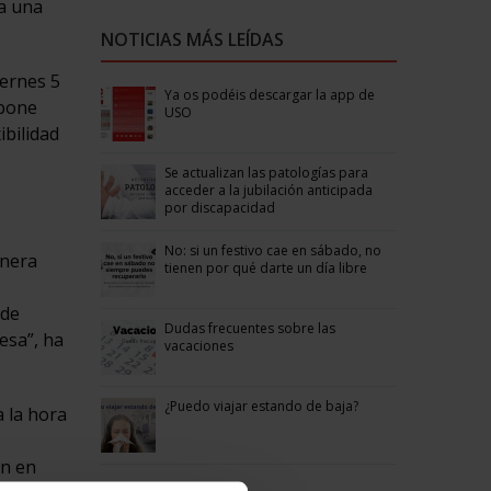
 a una
NOTICIAS MÁS LEÍDAS
iernes 5
Ya os podéis descargar la app de
upone
USO
ibilidad
Se actualizan las patologías para
acceder a la jubilación anticipada
por discapacidad
No: si un festivo cae en sábado, no
anera
tienen por qué darte un día libre
 de
Dudas frecuentes sobre las
esa”, ha
vacaciones
¿Puedo viajar estando de baja?
a la hora
an en