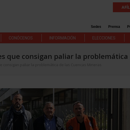
AFÍ
Sedes
Prensa
P
CONÓCENOS
INFORMACIÓN
ELECCIONES
s que consigan paliar la problemática
e consigan paliar la problemática de las Cuencas Mineras