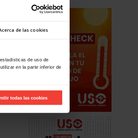
o,
res de
No
Acerca de las cookies
, a
dores
e con
 estadísticas de uso de
ilizar en la parte inferior de
do
a
a
mitir todas las cookies
,