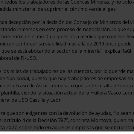
en todos los trabajadores de las Cuencas Mineras, y no solo
edida ministerial de suprimir el céntimo verde al gas.
da decepción por la decisión del Consejo de Ministros del v
 estando inmersos en este proceso de negociación, lo que s
bón entre en el mix. Cualquier otra medida que conlleve flex
uieran continuar su viabilidad más allá de 2019 poco puede
a que se está abocando al sector de la minería”, explica Raúl
aboral de FI-USO.
 de los miles de trabajadores de las cuencas, por lo que “de m
de tipo social, puesto que hay trabajadores de empresas en
 es el caso de Astur Leonesa, o que, ante la falta de venta
lantilla, siendo la situación actual de la Hullera Vasco Leon
eral de USO Castilla y León.
era que son exigentes con la devolución de ayudas, “lo sean 
el artículo 4 de la Decisión 787”, concreta Montoya, quien ha
asta 2027, sobre todo en aquellas empresas que se encuentr