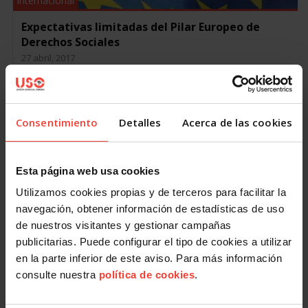
Internacional
Expectativas limitadas del Pilar Europeo de
Derechos Sociales
27 abril, 2017
En opinión del sindicato USO, la presentación realizada el 26
de abril por la Comisión Europea con su propuesta de un
Pilar Europeo de Derechos Sociales deja una estela de…
Consentimiento
Detalles
Acerca de las cookies
Esta página web usa cookies
Utilizamos cookies propias y de terceros para facilitar la
navegación, obtener información de estadísticas de uso
de nuestros visitantes y gestionar campañas
publicitarias. Puede configurar el tipo de cookies a utilizar
en la parte inferior de este aviso. Para más información
Internacional
consulte nuestra
política de cookies
.
USO participa en la reunión general de la RSCD