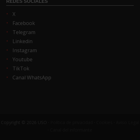
REDES SOCIALES
X
Facebook
Telegram
Linkedin
Instagram
Youtube
TikTok
Canal WhatsApp
Copyright © 2026 USO ·
Política de privacidad
·
Cookies
·
Aviso Legal
·
Canal del informante