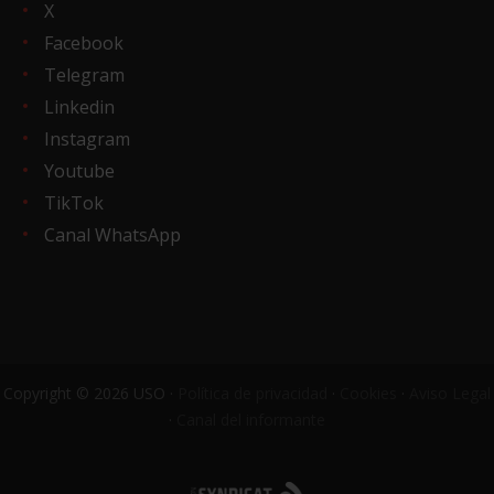
X
Facebook
Telegram
Linkedin
Instagram
Youtube
TikTok
Canal WhatsApp
Copyright © 2026 USO ·
Política de privacidad
·
Cookies
·
Aviso Legal
·
Canal del informante