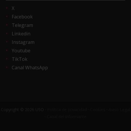
X
Facebook
Telegram
Linkedin
Instagram
Youtube
TikTok
Canal WhatsApp
Copyright © 2026 USO ·
Política de privacidad
·
Cookies
·
Aviso Legal
·
Canal del informante