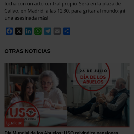
lucha con un acto central propio. Será en la plaza de
Callao, en Madrid, a las 12.30, para gritar al mundo: ¡ni
una asesinada más!
Facebook
X
LinkedIn
WhatsApp
Telegram
Email
Compartir
OTRAS NOTICIAS
Igualdad
Día Mundial de los Abuelos: USO reivindica pensiones