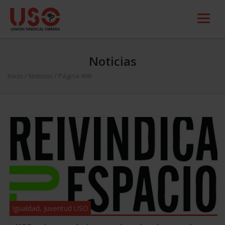
Noticias
Inicio
/
Noticias
/ Página 498
Igualdad
,
Juventud USO