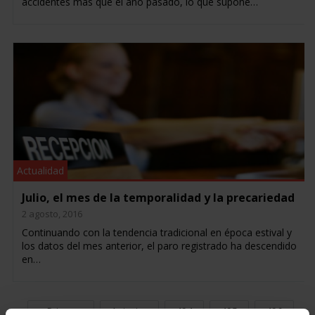
accidentes más que el año pasado, lo que supone…
Actualidad
Julio, el mes de la temporalidad y la precariedad
2 agosto, 2016
Continuando con la tendencia tradicional en época estival y
los datos del mes anterior, el paro registrado ha descendido
en…
« Primero
Anterior
494
495
496