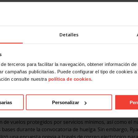
SITCPLA, el tribunal ha acreditado que Ryanair “tomó decis
 perjudicada y en consecuencia el derecho de libertad sindical
idad sindical del que forma parte de su núcleo esencial”.
Detalles
os derechos fundamentales de la plantilla en la huelga de
de malas prácticas antisindicales, impidiendo el legítimo der
el Bautista, responsable de Comunicación de USO-Ryanair. A
s
de servicios mínimos emitido por el Ministerio de Transporte
de terceros para facilitar la navegación, obtener información de
 impugnación de los sindicatos ante los juzgados de lo conten
r campañas publicitarias. Puede configurar el tipo de cookies a ut
ación consulte nuestra
política de cookies
.
ias y Girona
 huelga de septiembre de 2019 contra el cierre de las bases 
 las extinciones de contratos de trabajo anunciadas por Rya
sarias
Personalizar
Per
ervicios en esas bases.
ión de vuelos protegidos por servicios mínimos, así como el 
as bases durante la convocatoria de huelga. Sin embargo, Ry
lizó una encuesta previa a través de correo electrónico par