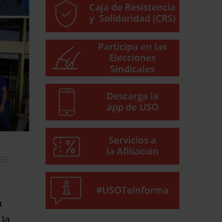
a
 la