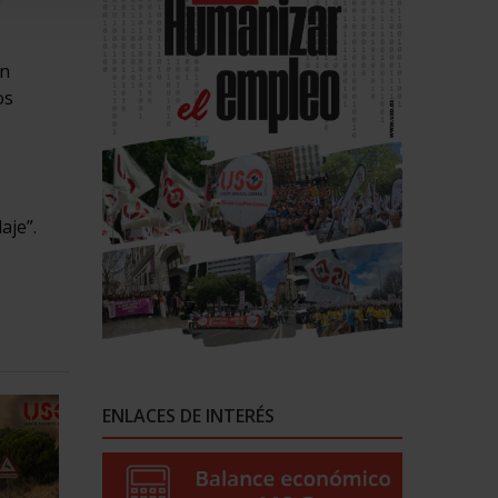
in
os
aje”.
ENLACES DE INTERÉS