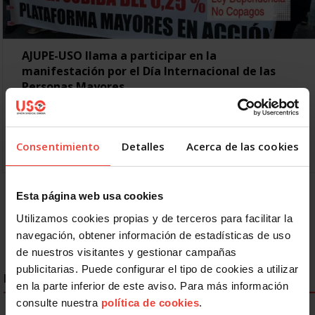
AJUPE-USO llama a participar en la
manifestación por el Día Internacional de las
Personas Mayores
27 SEPTIEMBRE, 2017
AJUPE-USO, como miembro de la Plataforma Mayores en
Acción, llama a la participación en la manifestación del
Consentimiento
Detalles
Acerca de las cookies
próximo 1 de octubre, con motivo del Día…
Esta página web usa cookies
Anterior
1
2
3
Siguiente
Utilizamos cookies propias y de terceros para facilitar la
navegación, obtener información de estadísticas de uso
de nuestros visitantes y gestionar campañas
publicitarias. Puede configurar el tipo de cookies a utilizar
ENLACES DESTACADOS
en la parte inferior de este aviso. Para más información
consulte nuestra
política de cookies
.