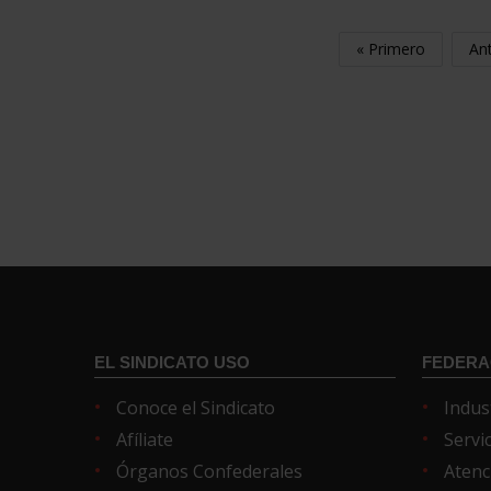
« Primero
Ant
EL SINDICATO USO
FEDERA
Conoce el Sindicato
Indus
Afíliate
Servi
Órganos Confederales
Atenc