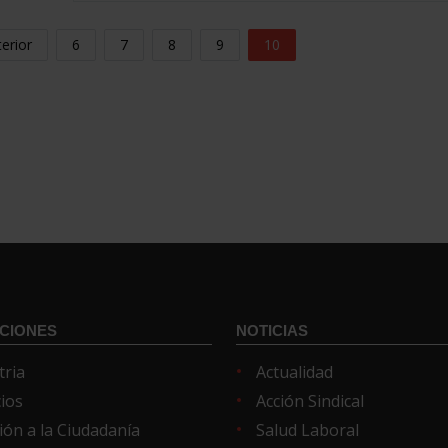
erior
6
7
8
9
10
CIONES
NOTICIAS
tria
Actualidad
cios
Acción Sindical
ión a la Ciudadanía
Salud Laboral