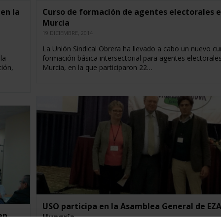
en la
Curso de formación de agentes electorales 
Murcia
19 DICIEMBRE, 2014
La Unión Sindical Obrera ha llevado a cabo un nuevo cu
la
formación básica intersectorial para agentes electorale
ión,
Murcia, en la que participaron 22…
USO participa en la Asamblea General de EZA
en
Hungría