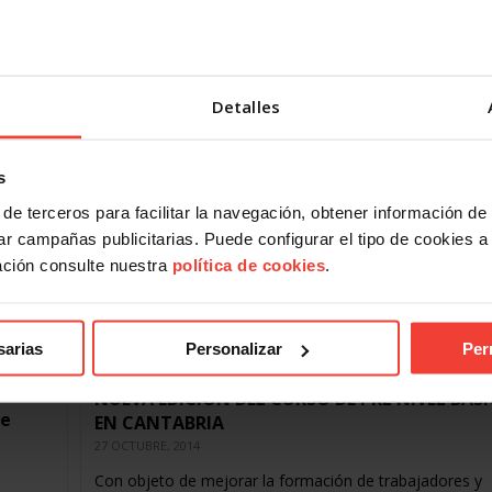
28 NOVIEMBRE, 2014
La USO, como miembro del Centro Europeo para los A
de los Trabajadores (EZA) ha participado en la celebrac
rso
su Asamblea General, celebrada en…
Detalles
s
de terceros para facilitar la navegación, obtener información de
r campañas publicitarias. Puede configurar el tipo de cookies a ut
ación consulte nuestra
política de cookies
.
sarias
Personalizar
Per
NUEVA EDICIÓN DEL CURSO DE PRL NIVEL BÁS
de
EN CANTABRIA
27 OCTUBRE, 2014
Con objeto de mejorar la formación de trabajadores y