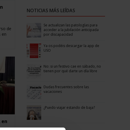
en
NOTICIAS MÁS LEÍDAS
Se actualizan las patologías para
rso de
acceder a la jubilación anticipada
s en
por discapacidad
Ya os podéis descargar la app de
USO
No: si un festivo cae en sábado, no
tienen por qué darte un día libre
Dudas frecuentes sobre las
vacaciones
¿Puedo viajar estando de baja?
 en