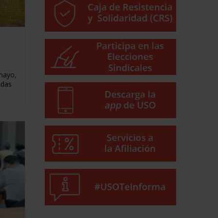
a
mayo,
adas