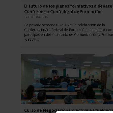
El futuro de los planes formativos a debate 
Conferencia Confederal de Formación
17 FEBRERO, 2015
La pasada semana tuvo lugar la celebración de la
Conferencia Confederal de Formación, que contó con 
participación del secretario de Comunicación y Formac
Joaquín…
Curso de Negociación Colectiva e Igualdad 