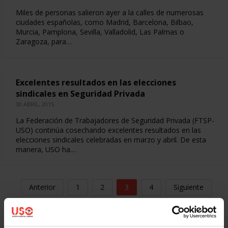
Miles de personas salieron ayer a la calles de numerosas
ciudades españolas, como Madrid, Barcelona, Bilbao,
Murcia, Pamplona, Sevilla, Valladolid, Las Palmas o
Zaragoza, para…
Excelentes resultados en las elecciones
sindicales en Seguridad Privada
30 ABRIL, 2015
La Federación de Trabajadores de Seguridad Privada (FTSP-
USO) continúa cosechando excelentes resultados en las
elecciones sindicales celebradas en marzo y abril. De esta
manera, USO ha…
Anterior
1
2
3
4
Siguiente