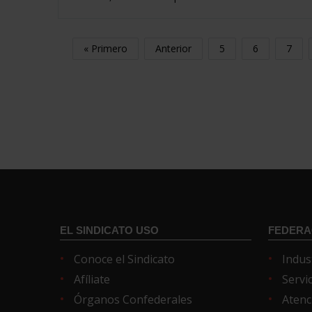
« Primero
Anterior
5
6
7
EL SINDICATO USO
FEDERA
Conoce el Sindicato
Indus
Afíliate
Servi
Órganos Confederales
Atenc