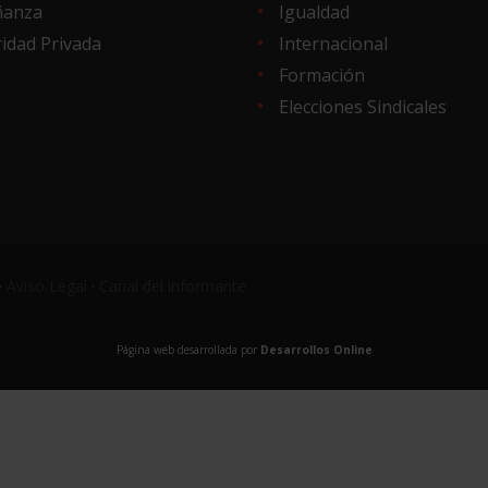
ñanza
Igualdad
idad Privada
Internacional
Formación
Elecciones Sindicales
·
Aviso Legal
·
Canal del informante
Página web desarrollada por
Desarrollos Online