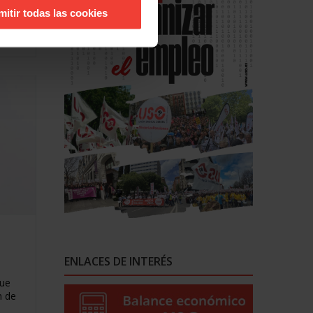
,
mitir todas las cookies
ón de
ENLACES DE INTERÉS
que
n de