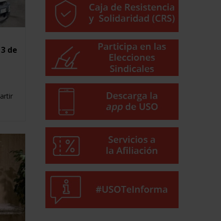
13 de
rtir