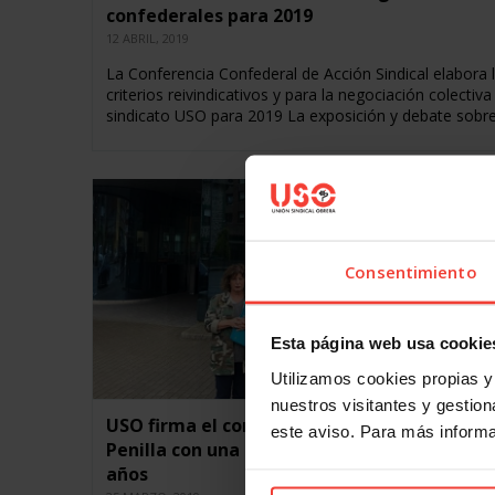
confederales para 2019
12 ABRIL, 2019
La Conferencia Confederal de Acción Sindical elabora 
criterios reivindicativos y para la negociación colectiva
sindicato USO para 2019 La exposición y debate sobr
Consentimiento
Esta página web usa cookie
Utilizamos cookies propias y 
nuestros visitantes y gestiona
USO firma el convenio colectivo de Nestlé-
este aviso. Para más inform
Penilla con una subida salarial del 15% a cin
años