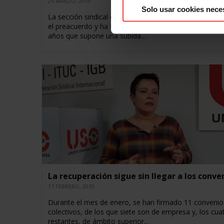
25 MARZO, 2019
Solo usar cookies nece
La sección sindical de USO en Nestlé-La Penilla ha rat
el preacuerdo y ha firmado el convenio colectivo para
años que supone una subida…
La recuperación sigue sin llegar a los conve
17 FEBRERO, 2019
Durante el mes de enero, se han firmado 11 convenio
colectivos, de los que siete son de empresa y, los cua
restantes, de ámbito superior…