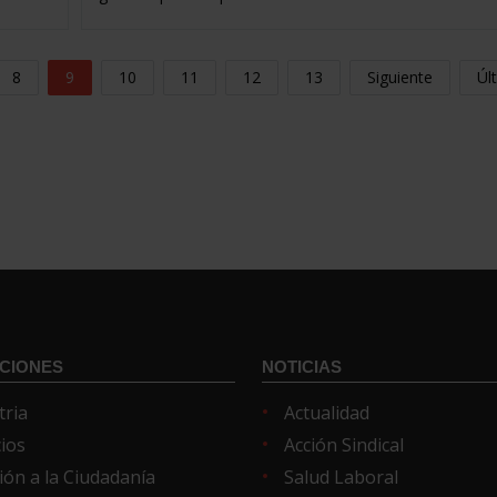
8
9
10
11
12
13
Siguiente
Úl
CIONES
NOTICIAS
tria
Actualidad
cios
Acción Sindical
ión a la Ciudadanía
Salud Laboral