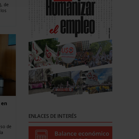
), de
 los
 en
ENLACES DE INTERÉS
eso de
la