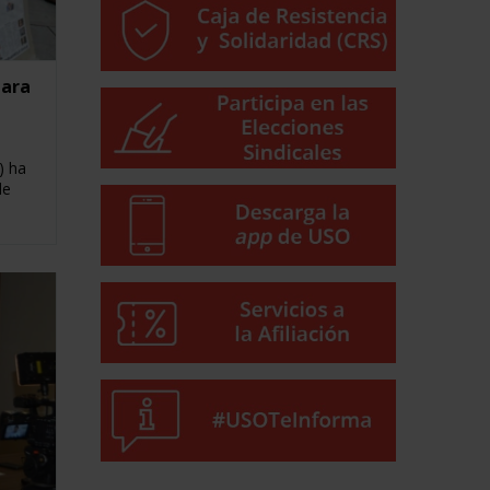
para
) ha
de