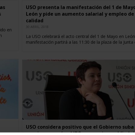
las
USO presenta la manifestación del 1 de May
s
León y pide un aumento salarial y empleo de
calidad
30 ABRIL, 2018
gido en
n
La USO celebrará el acto central del 1 de Mayo en León
manifestación partirá a las 11:30 de la plaza de la Junta
USO considera positivo que el Gobierno suba 
pensiones según el IPC, pero exige su blindaj