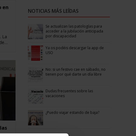
o en
NOTICIAS MÁS LEÍDAS
Se actualizan las patologías para
acceder a la jubilación anticipada
por discapacidad
. La
 de…
Ya os podéis descargar la app de
USO
No: si un festivo cae en sábado, no
tienen por qué darte un día libre
Dudas frecuentes sobre las
vacaciones
¿Puedo viajar estando de baja?
las
e