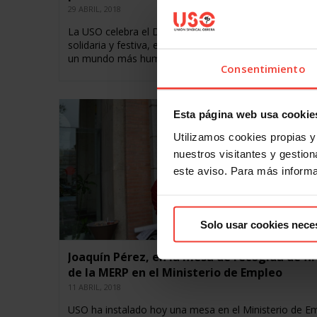
29 ABRIL, 2018
La USO celebra el Día Internacional del Trabajo como
solidaria y festiva, en la que de forma especial reivin
un mundo más humano y…
Consentimiento
Esta página web usa cookie
Utilizamos cookies propias y 
nuestros visitantes y gestiona
este aviso. Para más inform
Solo usar cookies nece
Joaquín Pérez, en la mesa de recogida de fi
de la MERP en el Ministerio de Empleo
11 ABRIL, 2018
USO ha instalado hoy una mesa en el Ministerio de E