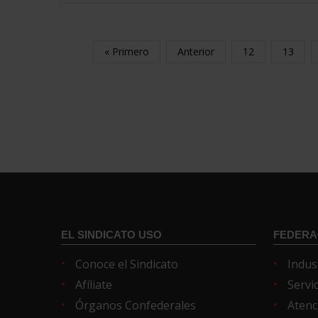
« Primero
Anterior
12
13
EL SINDICATO USO
FEDERA
Conoce el Sindicato
Indus
Afíliate
Servi
Órganos Confederales
Atenc