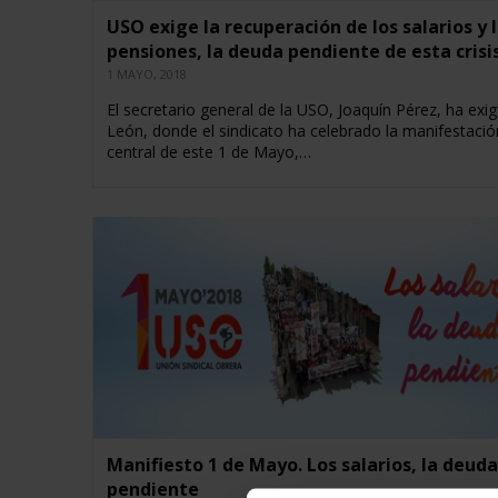
USO exige la recuperación de los salarios y 
pensiones, la deuda pendiente de esta crisi
1 MAYO, 2018
El secretario general de la USO, Joaquín Pérez, ha exi
León, donde el sindicato ha celebrado la manifestació
central de este 1 de Mayo,…
Manifiesto 1 de Mayo. Los salarios, la deuda
pendiente