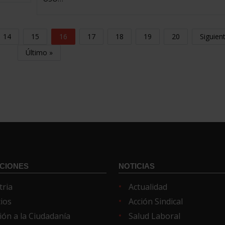
14
15
16
17
18
19
20
Siguien
Último »
CIONES
NOTICIAS
tria
Actualidad
cios
Acción Sindical
ión a la Ciudadanía
Salud Laboral