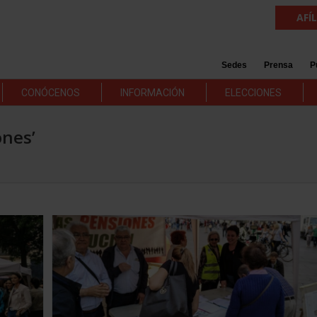
AFÍ
Sedes
Prensa
P
CONÓCENOS
INFORMACIÓN
ELECCIONES
ones’