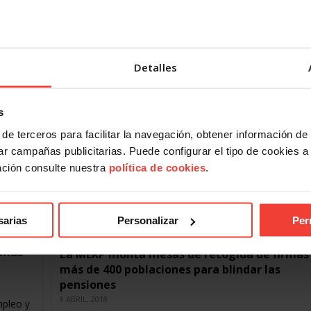
26 ABRIL, 2018
 fecha
La Unión Sindical Obrera (USO) considera positivo que e
dicamos
Gobierno haya decidido ligar la subida de las pensiones 
para este año y el…
Detalles
s
de terceros para facilitar la navegación, obtener información de
r campañas publicitarias. Puede configurar el tipo de cookies a ut
ación consulte nuestra
política de cookies
.
sarias
Personalizar
Per
rmas
La MERP monta mesas de recogida de firmas
más de 400 poblaciones para blindar las
pensiones
9 ABRIL, 2018
mpleo y