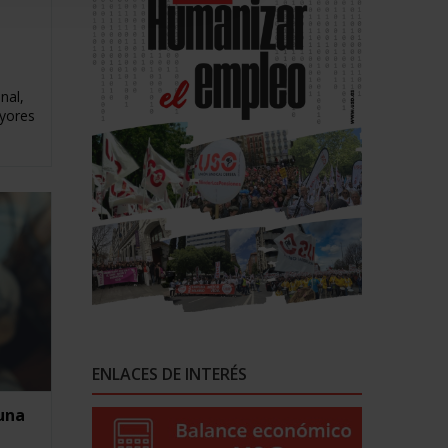
a
nal,
ayores
ENLACES DE INTERÉS
una