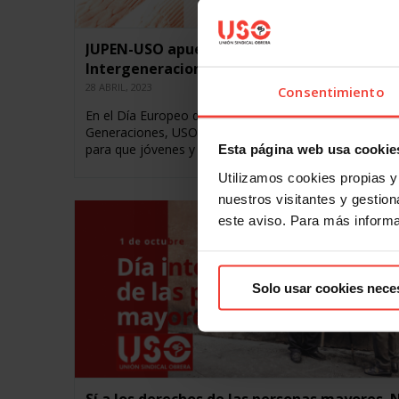
JUPEN-USO apuesta por un Pacto
Intergeneracional
28 ABRIL, 2023
Consentimiento
En el Día Europeo de la Solidaridad y Cooperación ent
Generaciones, USO apuesta por un pacto intergenerac
para que jóvenes y mayores puedan alcanzar una vid
Esta página web usa cookie
Utilizamos cookies propias y 
nuestros visitantes y gestiona
este aviso. Para más inform
Solo usar cookies nece