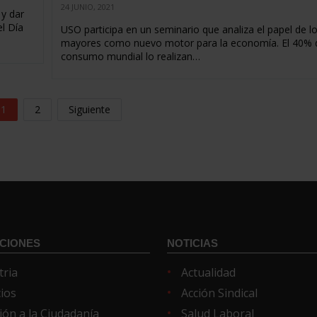
24 JUNIO, 2021
 y dar
l Día
USO participa en un seminario que analiza el papel de l
mayores como nuevo motor para la economía. El 40% 
consumo mundial lo realizan…
1
2
Siguiente
CIONES
NOTICIAS
tria
Actualidad
cios
Acción Sindical
ión a la Ciudadanía
Salud Laboral