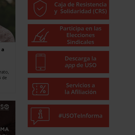
 a
rato,
5 de