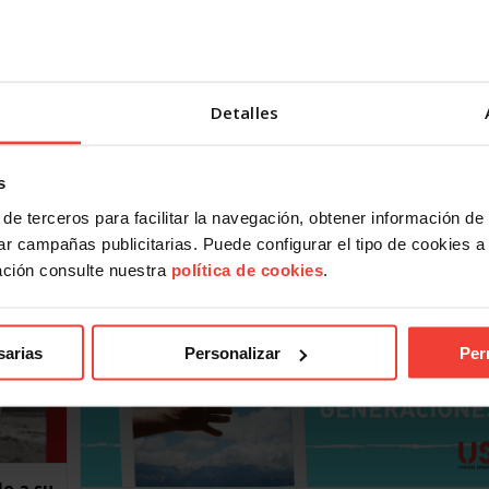
USO participa en el Congreso Nacional de
Organizaciones de Mayores
Detalles
21 ABRIL, 2023
re
ional
El presidente de JUPEN-USO, Marino de la Rocha, ha
a…
s
participado en este Congreso que ha reunido a las princ
asociaciones de mayores bajo el lema…
de terceros para facilitar la navegación, obtener información de
r campañas publicitarias. Puede configurar el tipo de cookies a ut
ación consulte nuestra
política de cookies
.
sarias
Personalizar
Per