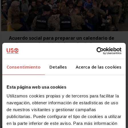
Acuerdo social para preparar un calendario de
acciones por la crisis de los refugiados
14 ABRIL, 2016
Los sindicatos USO, CCOO, UGT y sus Uniones de Madrid;
entidades sociales, CEAR, ACNUR, ACCEM, Federación de
Consentimiento
Detalles
Acerca de las cookies
Asociaciones de Derechos Humanos, EAPN, la
Coordinadora de…
Esta página web usa cookies
Utilizamos cookies propias y de terceros para facilitar la
Anterior
1
2
3
4
5
Siguiente
navegación, obtener información de estadísticas de uso
de nuestros visitantes y gestionar campañas
publicitarias. Puede configurar el tipo de cookies a utilizar
en la parte inferior de este aviso. Para más información
ENLACES DESTACADOS