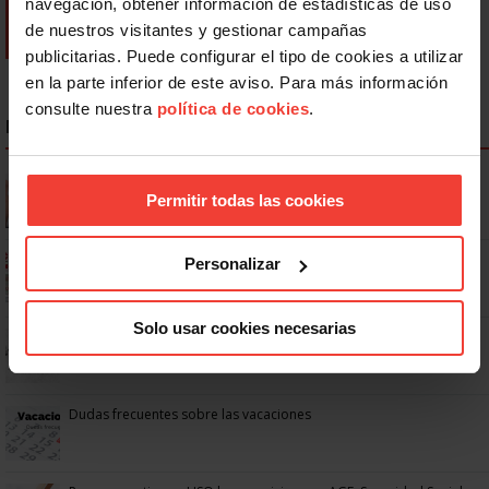
navegación, obtener información de estadísticas de uso
de nuestros visitantes y gestionar campañas
publicitarias. Puede configurar el tipo de cookies a utilizar
en la parte inferior de este aviso. Para más información
consulte nuestra
política de cookies
.
NOTICIAS MÁS LEÍDAS
Se actualizan las patologías para acceder a la jubilación
anticipada por discapacidad
Permitir todas las cookies
Ya os podéis descargar la app de USO
Personalizar
Solo usar cookies necesarias
No: si un festivo cae en sábado, no tienen por qué darte un día
libre
Dudas frecuentes sobre las vacaciones