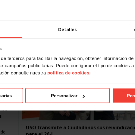
El movimiento sindical europeo reclama
asistencia humanitaria y derechos para los
ha
refugiados
iadas en
16 JUNIO, 2016
Detalles
La Confederación Europea de Sindicatos (CES) organiz
Alta Conferencia en Roma sobre los refugiados, en la q
participó una delegación de USO compuesta por…
s
de terceros para facilitar la navegación, obtener información de
r campañas publicitarias. Puede configurar el tipo de cookies a ut
ación consulte nuestra
política de cookies
.
sarias
Personalizar
Per
ivil
s
USO transmite a Ciudadanos sus reivindicaci
 de
para el 26-J