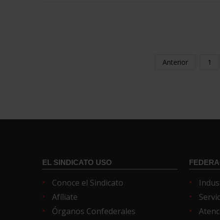
Anterior
1
EL SINDICATO USO
FEDERA
Conoce el Sindicato
Indus
Afíliate
Servi
Órganos Confederales
Atenc