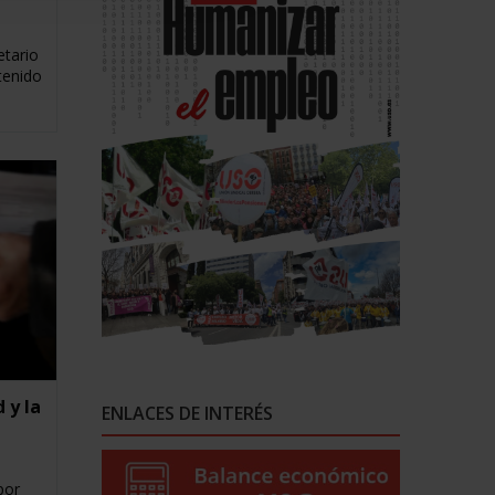
etario
tenido
 y la
ENLACES DE INTERÉS
por