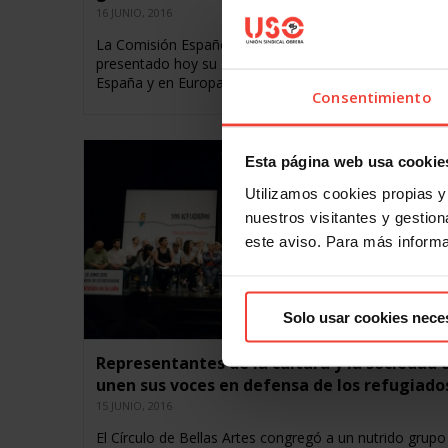
16 JUNIO, 2016
La Comisión Española de Ayuda al Refugiado (CEAR) 
presentado hoy su Informe 2016 “Las personas refug
España y en Europa”, en el cual…
Consentimiento
Esta página web usa cookie
Utilizamos cookies propias y 
nuestros visitantes y gestiona
este aviso. Para más inform
Solo usar cookies nece
Representantes de la cultura y la sociedad c
unen sus voces en defensa de los refugiado
15 JUNIO, 2016
El Círculo de Bellas Artes congregó a un nutrido grupo