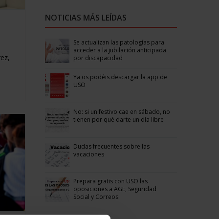
NOTICIAS MÁS LEÍDAS
Se actualizan las patologías para
acceder a la jubilación anticipada
ez,
por discapacidad
Ya os podéis descargar la app de
USO
No: si un festivo cae en sábado, no
tienen por qué darte un día libre
Dudas frecuentes sobre las
vacaciones
Prepara gratis con USO las
oposiciones a AGE, Seguridad
Social y Correos