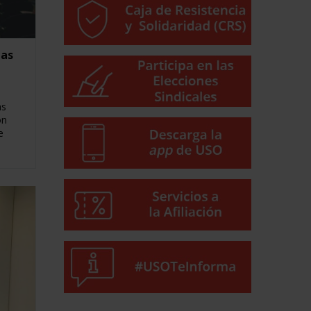
ias
as
ón
e