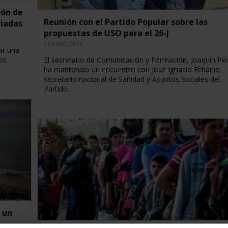
ión de
Reunión con el Partido Popular sobre las
giadas
propuestas de USO para el 26-J
17 JUNIO, 2016
ar una
os
El secretario de Comunicación y Formación, Joaquín Pér
ha mantenido un encuentro con José Ignacio Echániz,
secretario nacional de Sanidad y Asuntos Sociales del
Partido…
 un