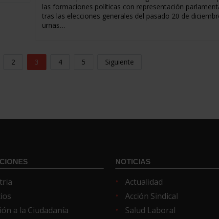
las formaciones políticas con representación parlament
tras las elecciones generales del pasado 20 de diciembre
urnas…
2
3
4
5
Siguiente
CIONES
NOTICIAS
tria
Actualidad
cios
Acción Sindical
ión a la Ciudadanía
Salud Laboral