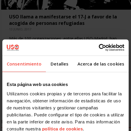
USO llama a manifestarse el 17-J a favor de la
acogida de personas refugiadas
13 JUNIO, 2017
Más de 100 organizaciones, entre ellas USO-Madrid, han
convocado una manifestación en la capital de España para
el próximo sábado, día 17 de junio, a…
Consentimiento
Detalles
Acerca de las cookies
« Primero
Anterior
21
22
23
24
25
26
27
28
29
Siguiente
Esta página web usa cookies
Último »
Utilizamos cookies propias y de terceros para facilitar la
navegación, obtener información de estadísticas de uso
de nuestros visitantes y gestionar campañas
publicitarias. Puede configurar el tipo de cookies a utilizar
ENLACES DESTACADOS
en la parte inferior de este aviso. Para más información
consulte nuestra
política de cookies
.