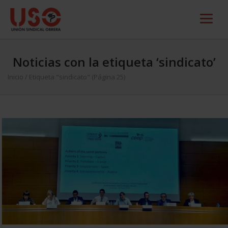
Noticias con la etiqueta ‘sindicato’
Inicio
/
Etiqueta "sindicato"
(Página 25)