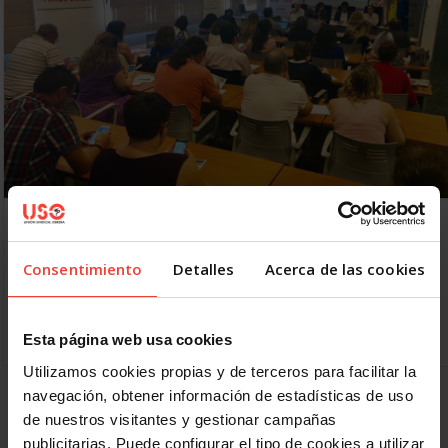
USO exige cambiar las reglas en la jornada del
Trabajo Decente
5 OCTUBRE, 2018
Consentimiento
Detalles
Acerca de las cookies
La USO ha conmemorado la Jornada Mundial por el Trabajo
Decente, que se celebra el 7 de octubre, con un acto en
Madrid que ha…
Esta página web usa cookies
Utilizamos cookies propias y de terceros para facilitar la
navegación, obtener información de estadísticas de uso
Anterior
1
2
3
4
5
Siguiente
de nuestros visitantes y gestionar campañas
publicitarias. Puede configurar el tipo de cookies a utilizar