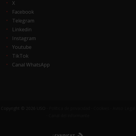
X
Facebook
Telegram
Linkedin
Instagram
Youtube
TikTok
Canal WhatsApp
Copyright © 2026 USO ·
Política de privacidad
·
Cookies
·
Aviso Legal
·
Canal del informante