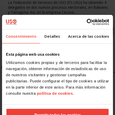
La Federación de Servicios de USO (FS-USO) ha obtenido 4
delegados en dos nuevos procesos electorales, en Baleares
y Tarragona. Así, en la empresa Cecosa…
« Primero
Anterior
3
4
5
6
7
Consentimiento
Detalles
Acerca de las cookies
8
9
10
11
Siguiente
Último »
Esta página web usa cookies
Utilizamos cookies propias y de terceros para facilitar la
ENLACES DESTACADOS
navegación, obtener información de estadísticas de uso
de nuestros visitantes y gestionar campañas
publicitarias. Puede configurar el tipo de cookies a utilizar
en la parte inferior de este aviso. Para más información
consulte nuestra
política de cookies
.
Permitir todas las cookies