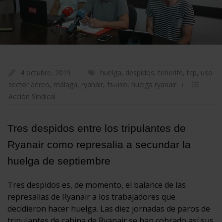
4 octubre, 2019
huelga
,
despidos
,
tenerife
,
tcp
,
uso
sector aéreo
,
málaga
,
ryanair
,
fs-uso
,
huelga ryanair
Acción Sindical
Tres despidos entre los tripulantes de
Ryanair como represalia a secundar la
huelga de septiembre
Tres despidos es, de momento, el balance de las
represalias de Ryanair a los trabajadores que
decidieron hacer huelga. Las diez jornadas de paros de
tripulantes de cabina de Ryanair se han cobrado así sus