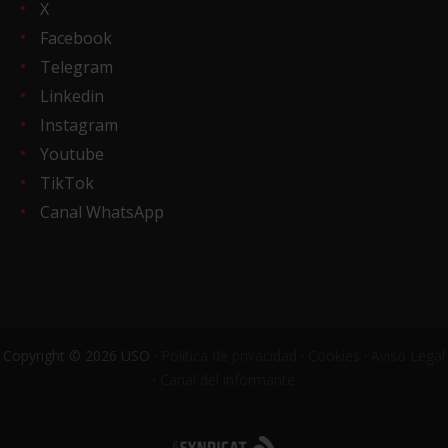
X
Facebook
Telegram
Linkedin
Instagram
Youtube
TikTok
Canal WhatsApp
Copyright © 2026 USO ·
Política de privacidad
·
Cookies
·
Aviso Legal
·
Canal del informante