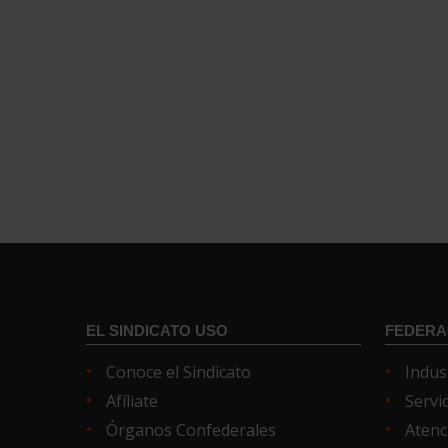
EL SINDICATO USO
FEDERA
Conoce el Sindicato
Indus
Afíliate
Servi
Órganos Confederales
Atenc