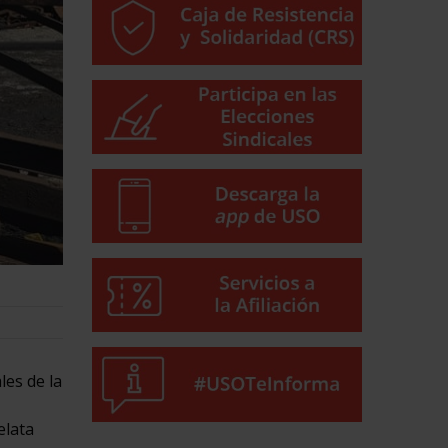
es de la
elata