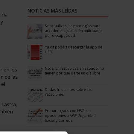
NOTICIAS MÁS LEÍDAS
oria
 y
Se actualizan las patologías para
acceder a la jubilación anticipada
por discapacidad
Ya os podéis descargar la app de
USO
No: si un festivo cae en sábado, no
r en los
tienen por qué darte un día libre
n de las
 el
Dudas frecuentes sobre las
vacaciones
 Lastra,
Prepara gratis con USO las
ambién
oposiciones a AGE, Seguridad
Social y Correos