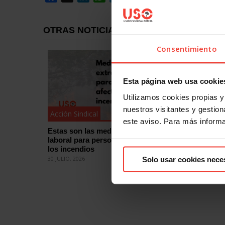
OTRAS NOTICIAS
Consentimiento
Esta página web usa cookie
Utilizamos cookies propias y 
nuestros visitantes y gestiona
Acción Sindical
Acción Si
este aviso. Para más inform
Estas son las medidas de protección
¿Quieres
laboral para personas afectadas por
eleccion
los incendios
cómo
30 JULIO, 2026
29 JULIO, 2
Solo usar cookies nece