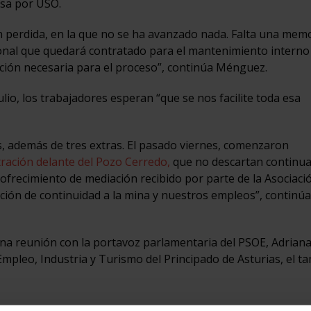
sa por USO.
ón perdida, en la que no se ha avanzado nada. Falta una mem
rsonal que quedará contratado para el mantenimiento interno
ción necesaria para el proceso”, continúa Ménguez.
ulio, los trabajadores esperan “que se nos facilite toda esa
, además de tres extras. El pasado viernes, comenzaron
ración delante del Pozo Cerredo,
que no descartan continua
frecimiento de mediación recibido por parte de la Asociació
ón de continuidad a la mina y nuestros empleos”, continúa
a reunión con la portavoz parlamentaria del PSOE, Adriana
mpleo, Industria y Turismo del Principado de Asturias, el t