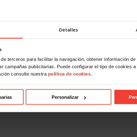
Detalles
s
de terceros para facilitar la navegación, obtener información de
r campañas publicitarias. Puede configurar el tipo de cookies a ut
ndical
Acción Sindical
ación consulte nuestra
política de cookies
.
 presentarte con USO a las
USOTeInforma sobre tus derec
es sindicales? Te contamos
laborales ante los incendios for
27 JULIO, 2026
026
sarias
Personalizar
Per