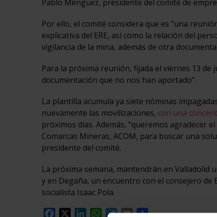
Pablo Ménguez, presidente del comité de empre
Por ello, el comité considera que es “una reuni
explicativa del ERE, así como la relación del pe
vigilancia de la mina, además de otra documenta
Para la próxima reunión, fijada el viernes 13 de j
documentación que no nos han aportado”.
La plantilla acumula ya siete nóminas impagadas
nuevamente las movilizaciones,
con una concent
próximos días. Además, “queremos agradecer el o
Comarcas Mineras, ACOM, para buscar una soluci
presidente del comité.
La próxima semana, mantendrán en Valladolid un
y en Degaña, un encuentro con el consejero de E
socialista Isaac Pola.
Facebook
X
LinkedIn
WhatsApp
Telegram
Email
Compartir