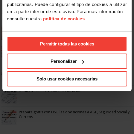
publicitarias. Puede configurar el tipo de cookies a utilizar
NOTICIAS MÁS LEÍDAS
en la parte inferior de este aviso. Para más información
consulte nuestra
política de cookies
.
Se actualizan las patologías para acceder a la jubilación
anticipada por discapacidad
Permitir todas las cookies
Ya os podéis descargar la app de USO
Personalizar
No: si un festivo cae en sábado, no tienen por qué darte un día
libre
Solo usar cookies necesarias
Dudas frecuentes sobre las vacaciones
Prepara gratis con USO las oposiciones a AGE, Seguridad Social y
Correos