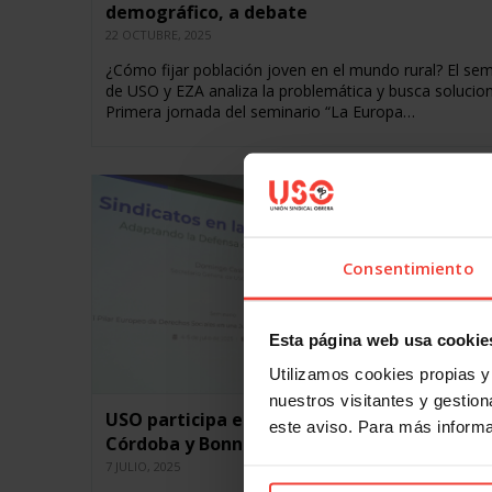
demográfico, a debate
22 OCTUBRE, 2025
¿Cómo fijar población joven en el mundo rural? El sem
de USO y EZA analiza la problemática y busca solucio
Primera jornada del seminario “La Europa…
Consentimiento
Esta página web usa cookie
Utilizamos cookies propias y 
nuestros visitantes y gestiona
USO participa en sendos seminarios de EZA 
este aviso. Para más inform
Córdoba y Bonn
7 JULIO, 2025