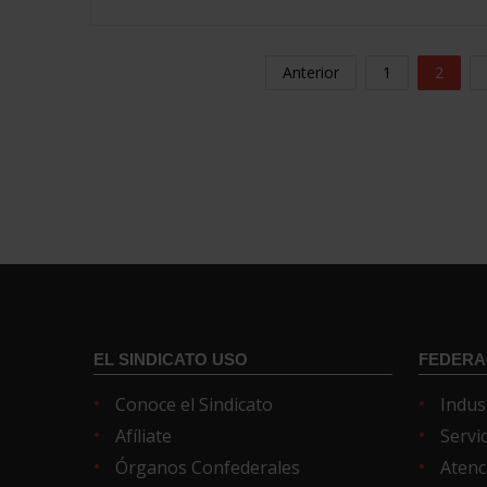
Anterior
1
2
EL SINDICATO USO
FEDERA
Conoce el Sindicato
Indus
Afíliate
Servi
Órganos Confederales
Atenc