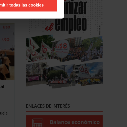
as de
mitir todas las cookies
cal
ENLACES DE INTERÉS
cuela