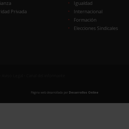
ñanza
Igualdad
idad Privada
Internacional
Formación
Elecciones Sindicales
·
Aviso Legal
·
Canal del informante
Página web desarrollada por
Desarrollos Online