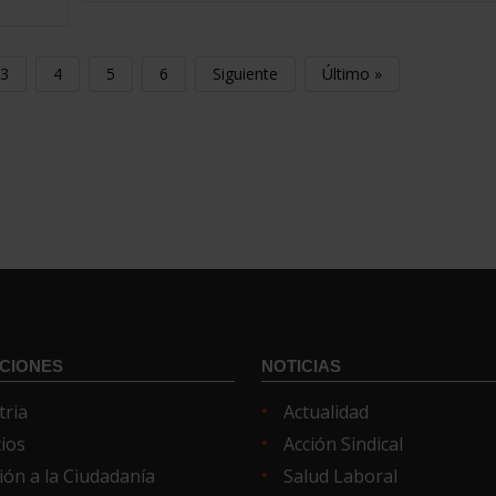
3
4
5
6
Siguiente
Último »
CIONES
NOTICIAS
tria
Actualidad
cios
Acción Sindical
ión a la Ciudadanía
Salud Laboral