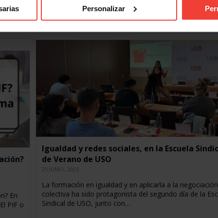
Verano de USO con las últimas ponencias, sobre técnic
de los
sarias
Personalizar
Per
hablar en público y de…
mas de
Igualdad y redes sociales, en la Escuela Sindi
ación?
de Verano de USO
25 JUNIO, 2025
La formación en igualdad y en aplicarla a la negociación
colectiva ha sido protagonista del segundo día de la Es
ón? En
Sindical de USO, junto con…
El PIF o