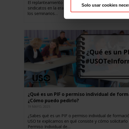
El replanteamiento de la economía mundial y el papel 
Solo usar cookies nece
sindicatos en la era digital han sido algunos de los te
los seminarios…
¿Qué es un PIF o permiso individual de form
¿Cómo puedo pedirlo?
19 MAYO, 2025
¿Sabes qué es un PIF o permiso individual de formaci
USO te explicamos en qué consiste y cómo solicitarlo 
Permiso Individual de…