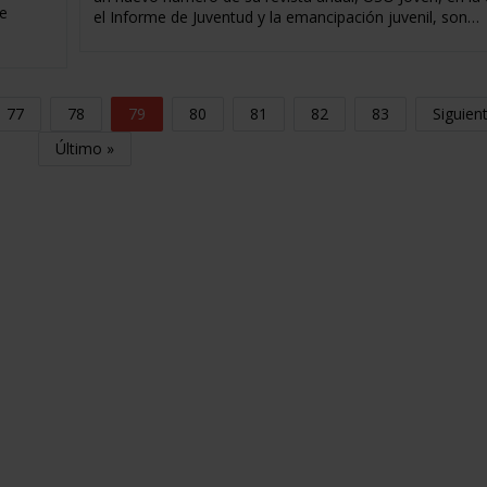
 e
el Informe de Juventud y la emancipación juvenil, son…
77
78
79
80
81
82
83
Siguien
Último »