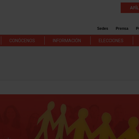
AFÍ
Sedes
Prensa
P
CONÓCENOS
INFORMACIÓN
ELECCIONES