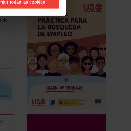
mitir todas las cookies
a de
e
re