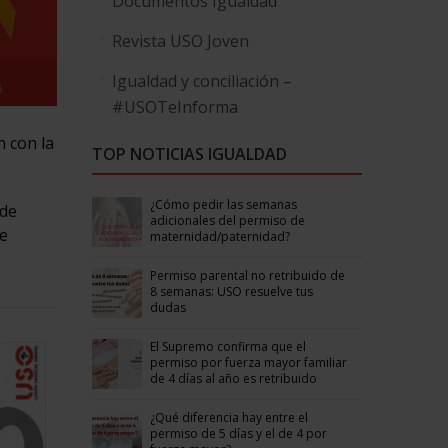
Documentos Igualdad
Revista USO Joven
Igualdad y conciliación –
#USOTeInforma
n con la
TOP NOTICIAS IGUALDAD
¿Cómo pedir las semanas
 de
adicionales del permiso de
de
maternidad/paternidad?
Permiso parental no retribuido de
8 semanas: USO resuelve tus
dudas
El Supremo confirma que el
permiso por fuerza mayor familiar
de 4 días al año es retribuido
¿Qué diferencia hay entre el
permiso de 5 días y el de 4 por