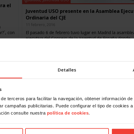
ra el
Juventud USO presente en la Asamblea Ejecu
Ordinaria del CJE
11 febrero, 2016
a
r?´, con
El pasado 6 de febrero tuvo lugar en Madrid la asamble
ejecutiva del Consejo de la Juventud de España donde
miembros jóvenes de distintas entidades y asociacione
Juventud USO también…
Detalles
s
de terceros para facilitar la navegación, obtener información de
r campañas publicitarias. Puede configurar el tipo de cookies a ut
ación consulte nuestra
política de cookies
.
Igualdad
,
Juventud USO
USO La Rioja impulsa su Departamento de