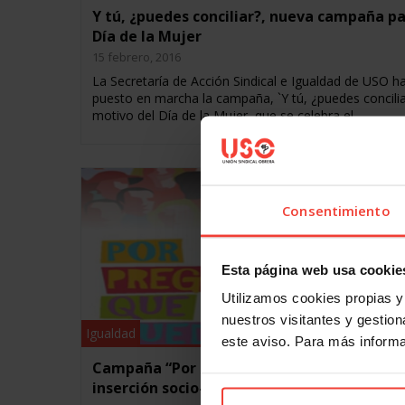
Y tú, ¿puedes conciliar?, nueva campaña pa
Día de la Mujer
15 febrero, 2016
La Secretaría de Acción Sindical e Igualdad de USO h
puesto en marcha la campaña, `Y tú, ¿puedes concilia
motivo del Día de la Mujer, que se celebra el…
Consentimiento
Esta página web usa cookie
Utilizamos cookies propias y 
nuestros visitantes y gestiona
Igualdad
este aviso. Para más inform
Campaña “Por preguntar que no quede” de
inserción socio-laboral de inmigrantes