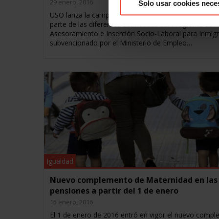
29 enero, 2016
Solo usar cookies nece
USO lanza la campaña “Por preguntar que no quede
parte de las diferentes actividades del Programa de
Asesoramiento e Inserción Socio-Laboral para Inmigr
subvencionado por el Ministerio de Empleo…
Igualdad
Nuevo complemento de Maternidad en las
pensiones a partir del 1 de enero
15 enero, 2016
El 1 de enero de 2016 entró en vigor el nuevo comp