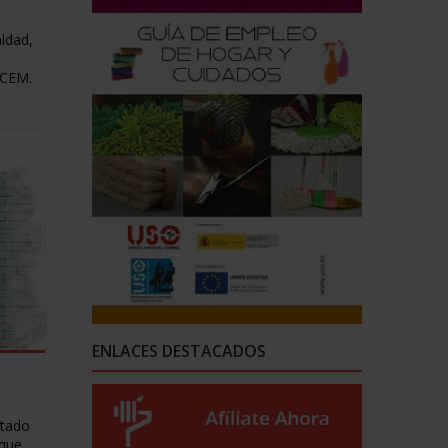
aldad,
CCEM.
ENLACES DESTACADOS
itado
 que