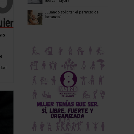
fuerza mayor?
¿Cuándo solicitar el permiso de
lactancia?
las
de
edad