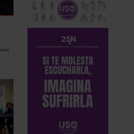
s
entro
d…