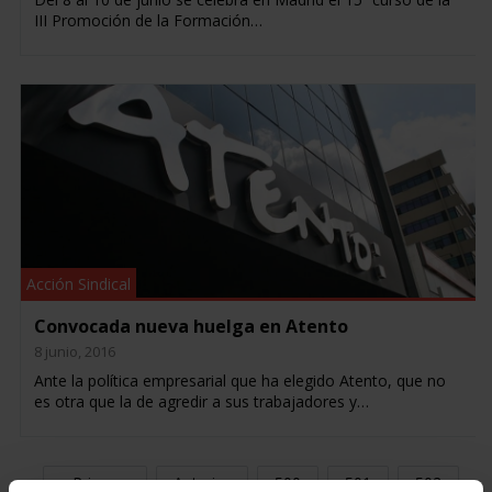
III Promoción de la Formación…
Acción Sindical
Convocada nueva huelga en Atento
8 junio, 2016
Ante la política empresarial que ha elegido Atento, que no
es otra que la de agredir a sus trabajadores y…
« Primero
Anterior
500
501
502