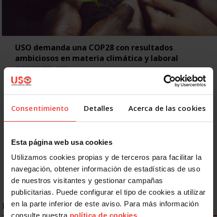
USO demanda una COP28 con resultados
ambiciosos en materia climática y laboral
30 NOVIEMBRE, 2023
La COP28 supone una gran oportunidad para avanzar en la
protección del medio ambiente y en la garantía de derechos
humanos y laborales La Conferencia de…
Consentimiento
Detalles
Acerca de las cookies
Anterior
1
2
3
4
5
6
Esta página web usa cookies
Siguiente
Último »
Utilizamos cookies propias y de terceros para facilitar la
navegación, obtener información de estadísticas de uso
de nuestros visitantes y gestionar campañas
publicitarias. Puede configurar el tipo de cookies a utilizar
en la parte inferior de este aviso. Para más información
ENLACES DESTACADOS
consulte nuestra
política de cookies
.