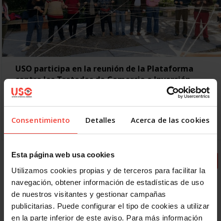
USO participa en la reunión de la Plataforma
contra los Tratados de Comercio e Inversión
24 FEBRERO, 2020
Este fin de semana, se ha celebrado en Madrid una reunión
estatal de la Plataforma contra los Tratados de Comercio e
Consentimiento
Detalles
Acerca de las cookies
Inversión y la Impunidad Corporativa,…
Esta página web usa cookies
« Primero
Anterior
2
3
4
5
6
Utilizamos cookies propias y de terceros para facilitar la
7
8
9
10
Siguiente
Último »
navegación, obtener información de estadísticas de uso
de nuestros visitantes y gestionar campañas
publicitarias. Puede configurar el tipo de cookies a utilizar
en la parte inferior de este aviso. Para más información