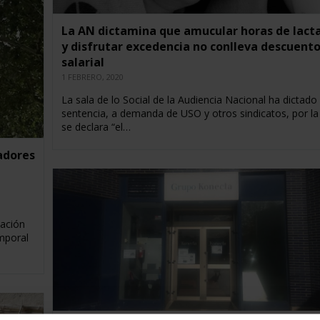
La AN dictamina que amucular horas de lact
y disfrutar excedencia no conlleva descuent
salarial
1 FEBRERO, 2020
La sala de lo Social de la Audiencia Nacional ha dictado
sentencia, a demanda de USO y otros sindicatos, por la
se declara “el…
jadores
sación
mporal