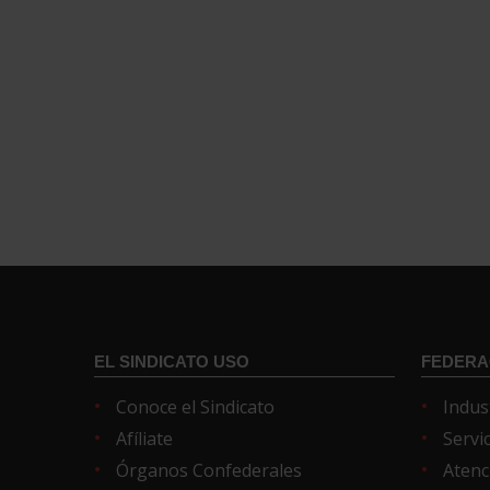
EL SINDICATO USO
FEDERA
Conoce el Sindicato
Indus
Afíliate
Servi
Órganos Confederales
Atenc