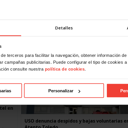
USO logra la nulidad de los despidos en Kone
de Avilés
22 NOVIEMBRE, 2019
USO-Asturias ha conseguido una sentencia favorable a
Detalles
de los 14 despedidos en Konecta-Avilés, que considera
nulas las rescisiones y decreta la readmisión de la
trabajadora, el…
s
ón de
de terceros para facilitar la navegación, obtener información de
r campañas publicitarias. Puede configurar el tipo de cookies a ut
ación consulte nuestra
política de cookies
.
 más de
sarias
Personalizar
Per
tel en
USO denuncia despidos y bajas voluntarias e
Atento Toledo