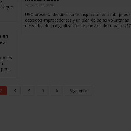
el
12 OCTUBRE, 2019
vez que
USO presenta denuncia ante Inspección de Trabajo por
despidos improcedentes y un plan de bajas voluntarias
derivados de la digitalización de puestos de trabajo U
a en
ez
ciones
ón
í por…
2
3
4
5
6
Siguiente