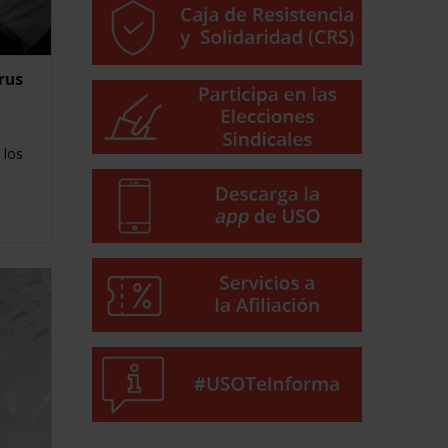
rus
 los