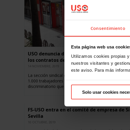
Consentimiento
Esta página web usa cookie
USO denuncia discriminación en la ampliaci
Utilizamos cookies propias y 
los contratos de Emergia en Córdoba
nuestros visitantes y gestiona
14 NOVIEMBRE, 2019
este aviso. Para más inform
La sección sindical de USO en Emergia, empresa con
1.000 trabajadores en la provincia, denuncia el trato
discriminatorio que han sufrido parte de…
Solo usar cookies nece
FS-USO entra en el comité de empresa de Si
Sevilla
10 OCTUBRE, 2019