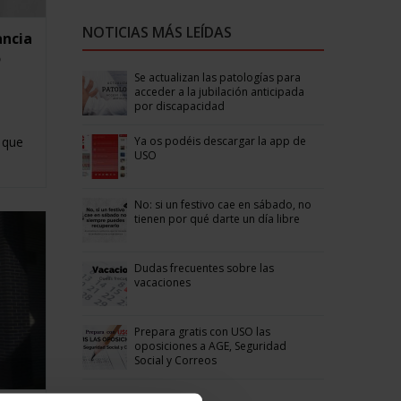
NOTICIAS MÁS LEÍDAS
ancia
o
Se actualizan las patologías para
acceder a la jubilación anticipada
por discapacidad
Ya os podéis descargar la app de
 que
USO
No: si un festivo cae en sábado, no
tienen por qué darte un día libre
Dudas frecuentes sobre las
vacaciones
Prepara gratis con USO las
oposiciones a AGE, Seguridad
Social y Correos