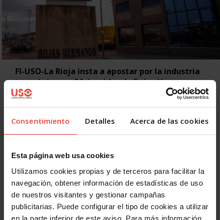
FI-USO-La Rioja insta a apostar por la industria
tras el cierre y 56 despidos de Rojas Hermanos
10 ENERO, 2020
La Federación de Industria de USO-La Rioja muestra su
preocupación por el cierre de otra empresa emblemática
Consentimiento
Detalles
Acerca de las cookies
industrial en la región, la fábrica de somieres…
Esta página web usa cookies
Anterior
1
2
3
4
5
6
Utilizamos cookies propias y de terceros para facilitar la
Siguiente
navegación, obtener información de estadísticas de uso
de nuestros visitantes y gestionar campañas
publicitarias. Puede configurar el tipo de cookies a utilizar
en la parte inferior de este aviso. Para más información