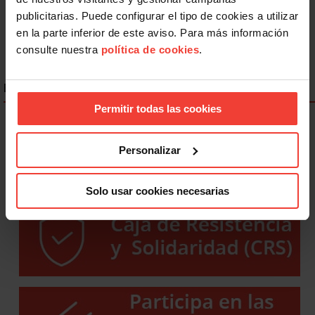
8
9
Siguiente
Último »
publicitarias. Puede configurar el tipo de cookies a utilizar
en la parte inferior de este aviso. Para más información
consulte nuestra
política de cookies
.
ENLACES DESTACADOS
Permitir todas las cookies
Personalizar
Solo usar cookies necesarias