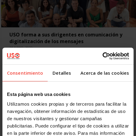
USO forma a sus dirigentes en comunicación y
digitalización de los mensajes
15 JUNIO, 2022
18 responsables de las áreas de Comunicación y Juventud
de diferentes territorios y federaciones profesionales se
forman en Madrid en comunicación y digitalización USO ha
Consentimiento
Detalles
Acerca de las cookies
celebrado…
Esta página web usa cookies
Anterior
1
2
3
4
5
6
7
Utilizamos cookies propias y de terceros para facilitar la
Siguiente
Último »
navegación, obtener información de estadísticas de uso
de nuestros visitantes y gestionar campañas
publicitarias. Puede configurar el tipo de cookies a utilizar
en la parte inferior de este aviso. Para más información