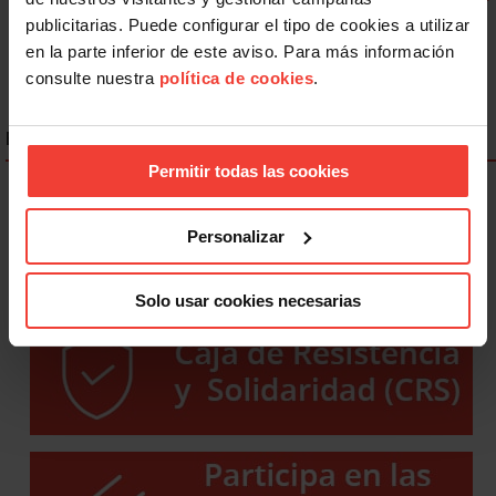
8
9
10
Siguiente
publicitarias. Puede configurar el tipo de cookies a utilizar
en la parte inferior de este aviso. Para más información
consulte nuestra
política de cookies
.
ENLACES DESTACADOS
Permitir todas las cookies
Personalizar
Solo usar cookies necesarias