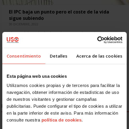
El IPC baja un punto pero el coste de la vida
sigue subiendo
30 DICIEMBRE, 2022
El IPC adelantado de diciembre se queda en el 5,8 %, un
punto menos que la tasa en noviembre, pero la inflación
subyacente alcanza el…
Consentimiento
Detalles
Acerca de las cookies
Anterior
1
2
3
4
5
6
7
8
Siguiente
Esta página web usa cookies
Utilizamos cookies propias y de terceros para facilitar la
navegación, obtener información de estadísticas de uso
de nuestros visitantes y gestionar campañas
ENLACES DESTACADOS
publicitarias. Puede configurar el tipo de cookies a utilizar
en la parte inferior de este aviso. Para más información
consulte nuestra
política de cookies
.