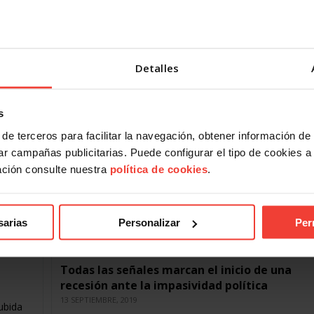
básicos
14 FEBRERO, 2020
 se
les para
La electricidad vuelve a escalar de precio en pleno invie
eleva la inflación en tres décimas con respecto al últi
Detalles
del pasado año….
s
de terceros para facilitar la navegación, obtener información de
r campañas publicitarias. Puede configurar el tipo de cookies a ut
ación consulte nuestra
política de cookies
.
sarias
Personalizar
Per
Todas las señales marcan el inicio de una
recesión ante la impasividad política
13 SEPTIEMBRE, 2019
ubida