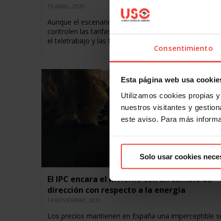
15 ABRIL, 2020
Aunque el escenario de precios es irreal, USO pide que
controlen las tarifas de telefonía, por ser imprescindib
el teletrabajo y las familias…
Consentimiento
Esta página web usa cookie
Utilizamos cookies propias y 
nuestros visitantes y gestiona
este aviso. Para más inform
Solo usar cookies nece
El IPC encara el invierno con un cambio de
dirección con respecto a la energía
14 NOVIEMBRE, 2019
Los precios mantienen en España una imperceptible s