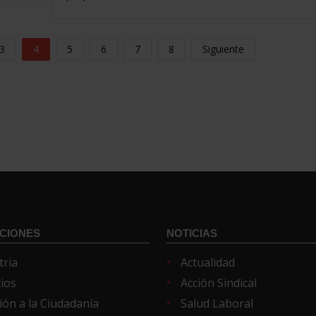
3
4
5
6
7
8
Siguiente
CIONES
NOTICIAS
tria
Actualidad
cios
Acción Sindical
ión a la Ciudadanía
Salud Laboral