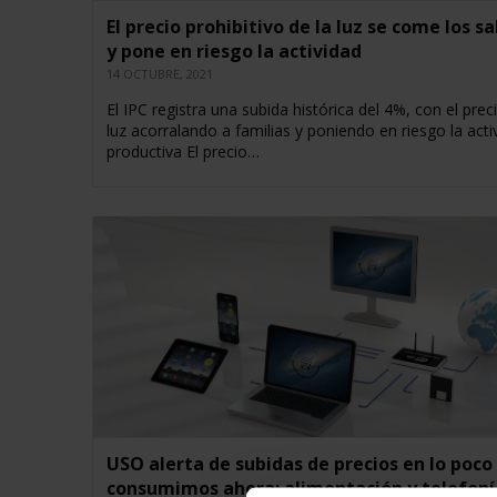
El precio prohibitivo de la luz se come los sa
y pone en riesgo la actividad
14 OCTUBRE, 2021
El IPC registra una subida histórica del 4%, con el prec
luz acorralando a familias y poniendo en riesgo la acti
productiva El precio…
USO alerta de subidas de precios en lo poco
consumimos ahora: alimentación y telefoní