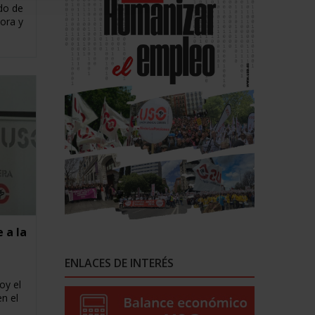
do de
ora y
 a la
ENLACES DE INTERÉS
oy el
n el