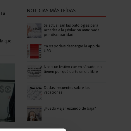
NOTICIAS MÁS LEÍDAS
 la
Se actualizan las patologías para
acceder a la jubilación anticipada
por discapacidad
ida que
Ya os podéis descargar la app de
USO
No: si un festivo cae en sábado, no
tienen por qué darte un día libre
Dudas frecuentes sobre las
vacaciones
¿Puedo viajar estando de baja?