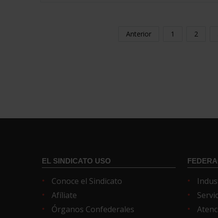
Anterior
1
2
EL SINDICATO USO
FEDERA
Conoce el Sindicato
Indus
Afíliate
Servi
Órganos Confederales
Atenc