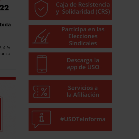
ubida
15,4 %
Nunca