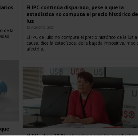
larios
El IPC continúa disparado, pese a que la
estadística no computa el precio histórico de
luz
13 AGOSTO, 2021
io de la
vidad
El IPC de julio no computa el precio histórico de la luz a
causa, dice la estadística, de la bajada impositiva, med
afectó a…
 que
a
El IPC abre 2020 cebándose con los productos