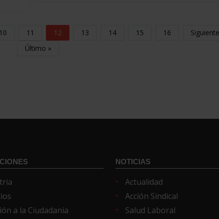
10
11
12
13
14
15
16
Siguient
Último »
CIONES
NOTICIAS
tria
Actualidad
cios
Acción Sindical
ión a la Ciudadanía
Salud Laboral