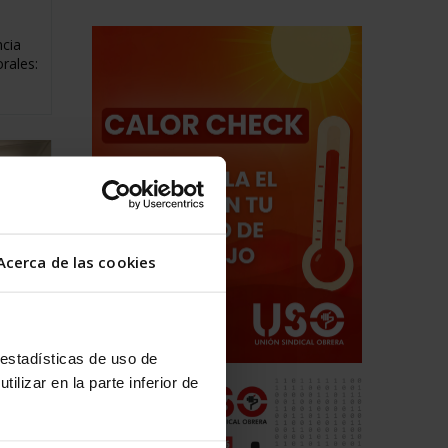
ncia
rales:
Acerca de las cookies
 estadísticas de uso de
 que
ilizar en la parte inferior de
 que