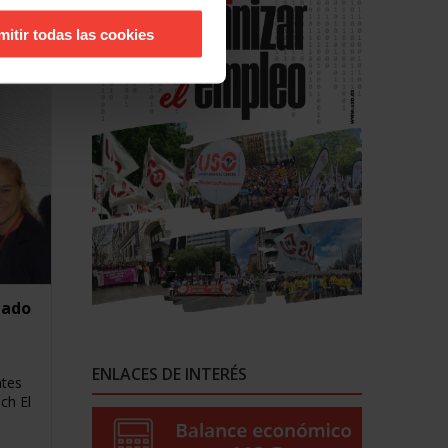
anair
mitir todas las cookies
iado
ENLACES DE INTERÉS
ates
ch El