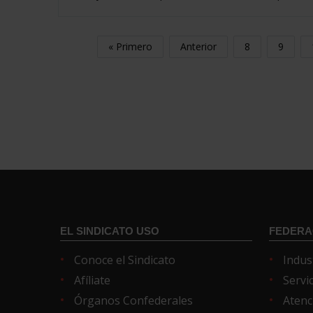
« Primero
Anterior
8
9
EL SINDICATO USO
FEDERA
Conoce el Sindicato
Indus
Afíliate
Servi
Órganos Confederales
Atenc