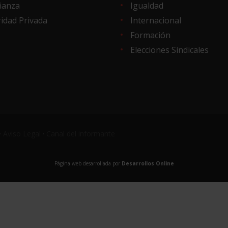
ñanza
Igualdad
idad Privada
Internacional
Formación
Elecciones Sindicales
·
Aviso Legal
·
Canal del informante
Página web desarrollada por
Desarrollos Online