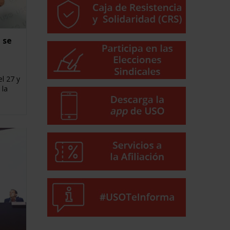
 se
l 27 y
 la