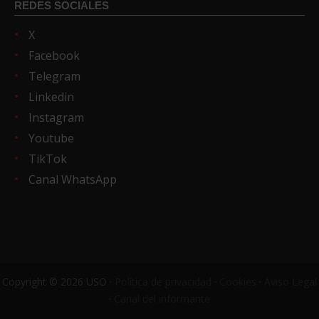
REDES SOCIALES
X
Facebook
Telegram
Linkedin
Instagram
Youtube
TikTok
Canal WhatsApp
Copyright © 2026 USO ·
Política de privacidad
·
Cookies
·
Aviso Legal
·
Canal del informante