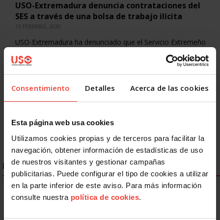
USO-Extremadura denuncia contrataciones del
SES a través de una bolsa de trabajo ilícita
13 FEBRERO, 2020
USO-Extremadura ha denunciado que el Servicio Extremeño
de Salud (SES) contrata a personal estatutario temporal
para que cubra las bajas y las vacaciones de los…
Consentimiento
Detalles
Acerca de las cookies
Anterior
1
2
3
4
5
6
7
Siguiente
Último »
Esta página web usa cookies
Utilizamos cookies propias y de terceros para facilitar la
navegación, obtener información de estadísticas de uso
de nuestros visitantes y gestionar campañas
ENLACES DESTACADOS
publicitarias. Puede configurar el tipo de cookies a utilizar
en la parte inferior de este aviso. Para más información
consulte nuestra
política de cookies
.