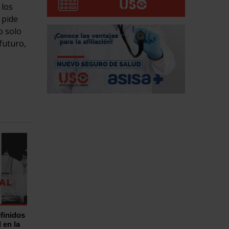
 los
 pide
o solo
futuro,
finidos
 en la