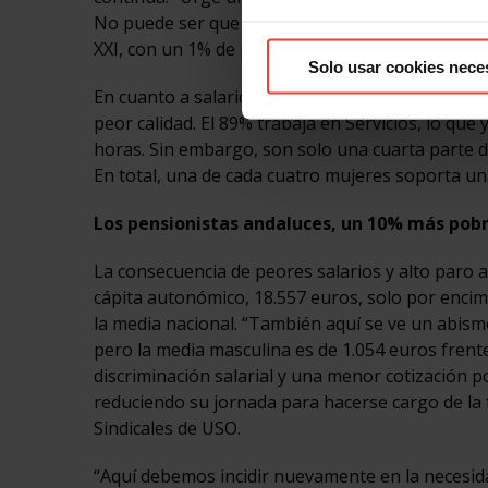
No puede ser que 6 de cada 10 de nuestros para
XXI, con un 1% de parados analfabetos, algo inc
Solo usar cookies nece
En cuanto a salarios y jornada de las mujeres, 
peor calidad. El 89% trabaja en Servicios, lo qu
horas. Sin embargo, son solo una cuarta parte d
En total, una de cada cuatro mujeres soporta un
Los pensionistas andaluces, un 10% más pob
La consecuencia de peores salarios y alto paro a
cápita autonómico, 18.557 euros, solo por encim
la media nacional. “También aquí se ve un abism
pero la media masculina es de 1.054 euros frent
discriminación salarial y una menor cotización 
reduciendo su jornada para hacerse cargo de la f
Sindicales de USO.
“Aquí debemos incidir nuevamente en la necesida