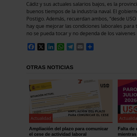
Cádiz y sus actuales salarios bajos, es la provinc
buenos tiempos de la industria naval. El gobierno
Postigo. Además, recuerdan ambos, “desde USO p
hay que mejorar las condiciones laborales para 
no se pueda tocar y no dependa de los vaivenes 
Facebook
X
LinkedIn
WhatsApp
Telegram
Email
Compartir
OTRAS NOTICIAS
Actualidad
Actualid
Ampliación del plazo para comunicar
Falta de 
el cese de actividad laboral
mientras 