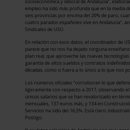
socioeconómica y laboral de Andalucía”, elaborad
empleo ha sido más profunda que en la media de
seis provincias por encima del 20% de paro, cu
cuatro parados españoles vive en Andalucía”, an
Sindicales de USO.
En relación con esos datos, el coordinador de US
parece que no nos ha dejado ninguna enseñanza:
plan real, que aproveche las nuevas tecnologías y
garantía de altos sueldos y contratos indefinido
décadas, como si fuera a lo único a lo que nos p
Los números oficiales “corroboran lo que defe
ligeramente con respecto a 2017, observando el d
únicos salarios que se han revalorizado en térm
mensuales, 137 euros más, y 134 en Construcción
Servicios ha sido del 16,5%. Está claro: industria
Postigo.