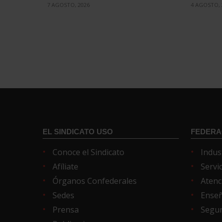
7 AGOSTO, 2026
4 AGOSTO, 
EL SINDICATO USO
FEDERA
Conoce el Sindicato
Indus
Afíliate
Servi
Órganos Confederales
Atenc
Sedes
Ense
Prensa
Segur