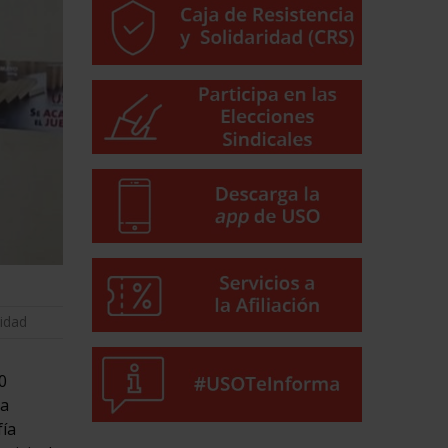
lidad
0
da
fía