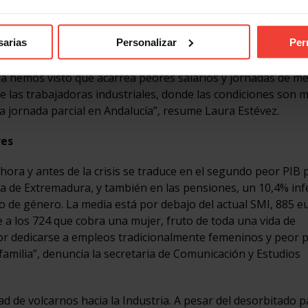
dos no tengan los estudios básicos y que contemos, en plen
oncebible en otras autonomías”, arremete Jesús Postigo.
sarias
Personalizar
Per
“no solo sufren más paro y menos empleabilidad, sino que est
e ya hemos visto que acarrea peores salarios y jornadas de m
e las trabajadoras industriales, donde las condiciones son m
a jornada parcial en Andalucía”, resume Laura Estévez.
res
hora y antes de la crisis se traduce en el segundo peor PIB 
a de Extremadura, y también en las pensiones, un 10,4% inf
o de género. La media está por debajo del actual SMI, 885 e
e a los 724 que cobra una mujer, fruto de toda una vida de
por dedicarse a empleos tradicionalmente femeninos y peor 
amilia”, denuncia la secretaria de Comunicación y Estudios
d de volcarnos hacia la Industria. A pesar del desorbitado p