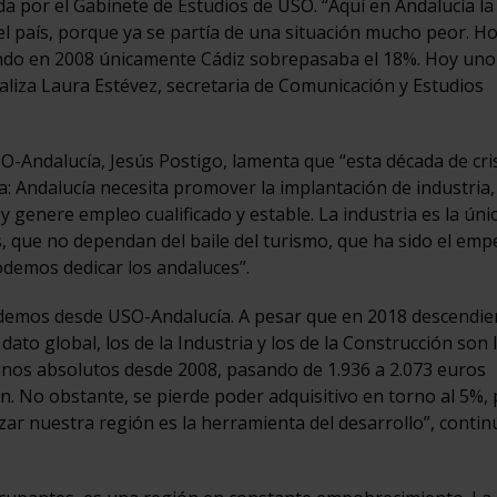
a por el Gabinete de Estudios de USO. “Aquí en Andalucía la 
l país, porque ya se partía de una situación mucho peor. H
ando en 2008 únicamente Cádiz sobrepasaba el 18%. Hoy uno
aliza Laura Estévez, secretaria de Comunicación y Estudios
O-Andalucía, Jesús Postigo, lamenta que “esta década de cri
 Andalucía necesita promover la implantación de industria,
 genere empleo cualificado y estable. La industria es la úni
s, que no dependan del baile del turismo, que ha sido el em
odemos dedicar los andaluces”.
ndemos desde USO-Andalucía. A pesar que en 2018 descendi
ato global, los de la Industria y los de la Construcción son 
inos absolutos desde 2008, pasando de 1.936 a 2.073 euros
. No obstante, se pierde poder adquisitivo en torno al 5%,
lizar nuestra región es la herramienta del desarrollo”, contin