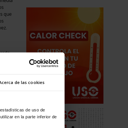
 media
os
es que
os
vez.
rcado
, dos
 tramos
orporaban
 por
Acerca de las cookies
r es
 estadísticas de uso de
rencia
ilizar en la parte inferior de
,
mujer.