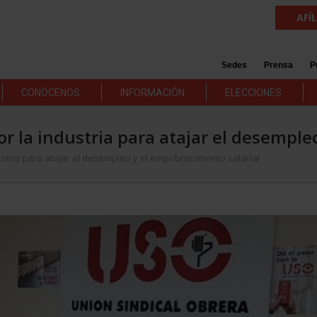
AFÍ
Sedes
Prensa
P
CONÓCENOS
INFORMACIÓN
ELECCIONES
r la industria para atajar el desemple
stria para atajar el desempleo y el empobrecimiento salarial