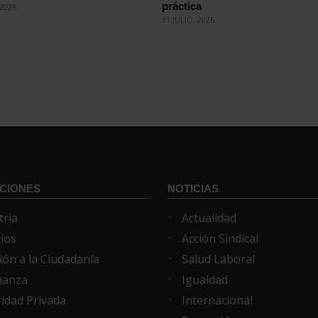
práctica
2026
31 JULIO, 2026
CIONES
NOTICIAS
tria
Actualidad
cios
Acción Sindical
ión a la Ciudadanía
Salud Laboral
ñanza
Igualdad
idad Privada
Internacional