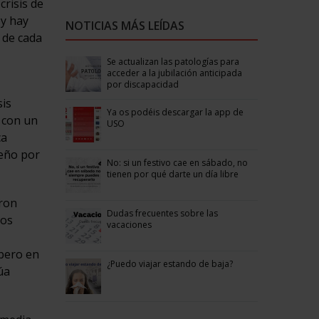
crisis de
oy hay
NOTICIAS MÁS LEÍDAS
 de cada
Se actualizan las patologías para
acceder a la jubilación anticipada
por discapacidad
sis
Ya os podéis descargar la app de
 con un
USO
ca
peño por
No: si un festivo cae en sábado, no
tienen por qué darte un día libre
eron
Dudas frecuentes sobre las
los
vacaciones
 pero en
¿Puedo viajar estando de baja?
úa