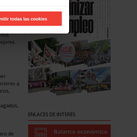
o siglo
mitir todas las cookies
a es de
enos
ejores.
per
eriores a
uros,
pagados,
ENLACES DE INTERÉS
aro de