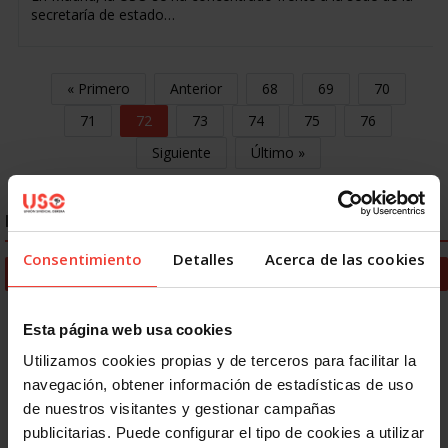
secretaría de estado…
« Primero
Anterior
68
69
70
71
72
73
74
75
76
Siguiente
Último »
IGUALDAD
Consentimiento
Detalles
Acerca de las cookies
Noticias Igualdad
Área de Igualdad
Esta página web usa cookies
Documentos Igualdad
Utilizamos cookies propias y de terceros para facilitar la
navegación, obtener información de estadísticas de uso
Revista USO Joven
de nuestros visitantes y gestionar campañas
Igualdad y conciliación – #USOTeInforma
publicitarias. Puede configurar el tipo de cookies a utilizar