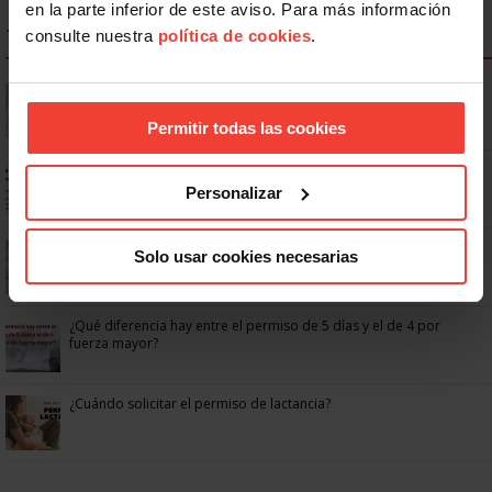
en la parte inferior de este aviso. Para más información
TOP NOTICIAS IGUALDAD
consulte nuestra
política de cookies
.
¿Cómo pedir las semanas adicionales del permiso de
maternidad/paternidad?
Permitir todas las cookies
Permiso parental no retribuido de 8 semanas: USO resuelve tus
dudas
Personalizar
El Supremo confirma que el permiso por fuerza mayor familiar
Solo usar cookies necesarias
de 4 días al año es retribuido
¿Qué diferencia hay entre el permiso de 5 días y el de 4 por
fuerza mayor?
¿Cuándo solicitar el permiso de lactancia?