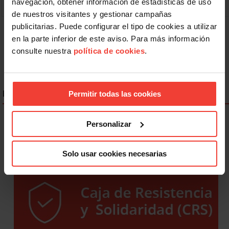
contra…
navegación, obtener información de estadísticas de uso
de nuestros visitantes y gestionar campañas
publicitarias. Puede configurar el tipo de cookies a utilizar
1
2
3
4
5
Siguiente
en la parte inferior de este aviso. Para más información
consulte nuestra
política de cookies
.
ENLACES DESTACADOS
Permitir todas las cookies
Personalizar
Solo usar cookies necesarias