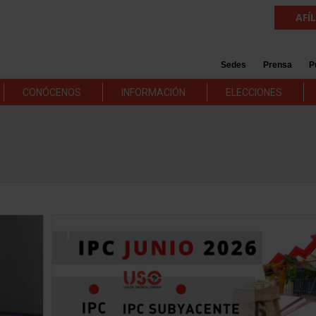
AFÍ
Sedes
Prensa
P
CONÓCENOS
INFORMACIÓN
ELECCIONES