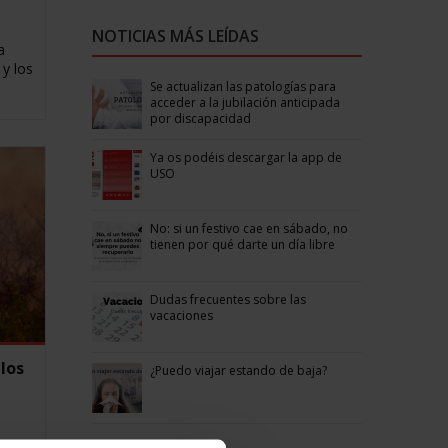
NOTICIAS MÁS LEÍDAS
a
 y los
Se actualizan las patologías para
acceder a la jubilación anticipada
por discapacidad
Ya os podéis descargar la app de
USO
No: si un festivo cae en sábado, no
tienen por qué darte un día libre
Dudas frecuentes sobre las
vacaciones
los
¿Puedo viajar estando de baja?