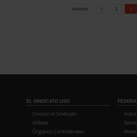
Anterior
1
2
3
EL SINDICATO USO
FEDERA
Conoce el Sindicato
Indus
Afíliate
Servi
Órganos Confederales
Atenc