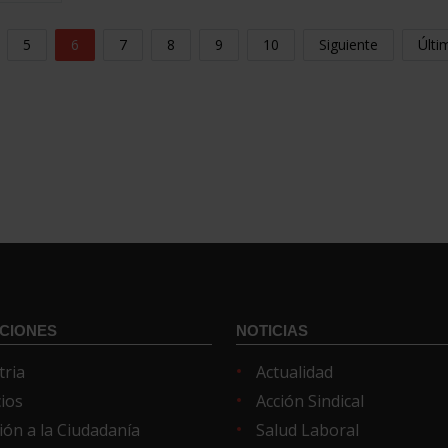
5
6
7
8
9
10
Siguiente
Últi
CIONES
NOTICIAS
tria
Actualidad
cios
Acción Sindical
ión a la Ciudadanía
Salud Laboral