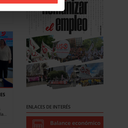
gados
smo
CES
ENLACES DE INTERÉS
s
 la…