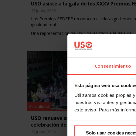
USO asiste a la gala de los XXXV Premios F
17 junio, 2026
Los Premios FEDEPE reconocen el liderazgo femenin
igualdad real
Una representación de USO ha asistido a la gala de…
Consentimiento
Esta página web usa cookie
Utilizamos cookies propias y 
nuestros visitantes y gestiona
Actualidad
este aviso. Para más inform
USO renueva sus reivindicaciones tras la
celebración de su 13 Congreso
17 junio, 2026
Solo usar cookies nece