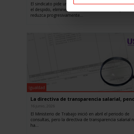
El sindicato pide un modelo de contratación que enc
el despido, elimine el fraude en contratos temporales
reduzca progresivamente…
Igualdad
La directiva de transparencia salarial, pen
16 junio, 2026
El Ministerio de Trabajo inició en abril el periodo de
consultas, pero la directiva de transparencia salarial 
ha…