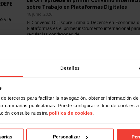
La OIT aprueba el primer Convenio Internaci
EDEPE
sobre Trabajo en Plataformas Digitales
18 junio, 2026
o y la
El Convenio OIT sobre Trabajo Decente en Economía d
Plataformas es el primer instrumento internacional par
regular las condiciones de…
Detalles
s
de terceros para facilitar la navegación, obtener información de
r campañas publicitarias. Puede configurar el tipo de cookies a ut
Acción Sindical
,
Organización
ación consulte nuestra
política de cookies
.
Pérez participa en la asamblea de LSB-USO
Euskadi para trazar la hoja de ruta sindical
16 junio, 2026
sarias
Personalizar
Per