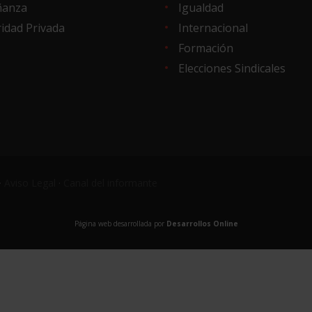
ñanza
Igualdad
idad Privada
Internacional
Formación
Elecciones Sindicales
·
Aviso Legal
·
Canal del informante
Página web desarrollada por
Desarrollos Online