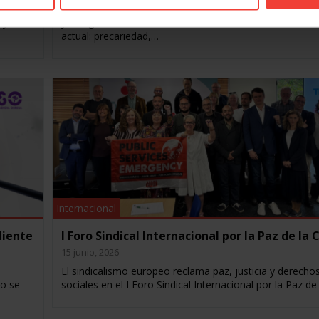
arezca
El secretario general expuso ante la asamblea de dele
 y
y delegadas de LSB-USO Euskadi los retos del sindicali
actual: precariedad,…
Internacional
diente
I Foro Sindical Internacional por la Paz de la 
15 junio, 2026
El sindicalismo europeo reclama paz, justicia y derecho
no se
sociales en el I Foro Sindical Internacional por la Paz de