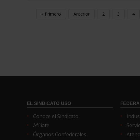
« Primero
Anterior
2
3
4
EL SINDICATO USO
FEDERA
Conoce el Sindicato
Indus
Afíliate
Servi
Órganos Confederales
Atenc